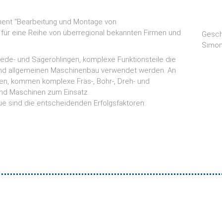
gment "Bearbeitung und Montage von
 für eine Reihe von überregional bekannten Firmen und
Gesch
Simon
ede- und Sägerohlingen, komplexe Funktionsteile die
 und allgemeinen Maschinenbau verwendet werden. An
len, kommen komplexe Fräs-, Bohr-, Dreh- und
nd Maschinen zum Einsatz.
reue sind die entscheidenden Erfolgsfaktoren.