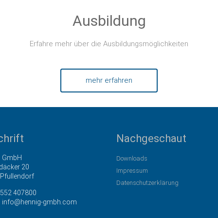
Ausbildung
Erfahre mehr über die Ausbildungsmöglichkeiten
mehr erfahren
hrift
Nachgeschaut
g GmbH
Downloads
däcker 20
Impressum
Pfullendorf
Datenschutzerklärung
552 407800
:
info@hennig-gmbh.com