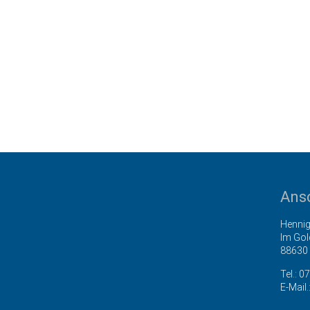
Ansc
Henni
Im Gol
88630 
Tel.:
07
E-Mail.