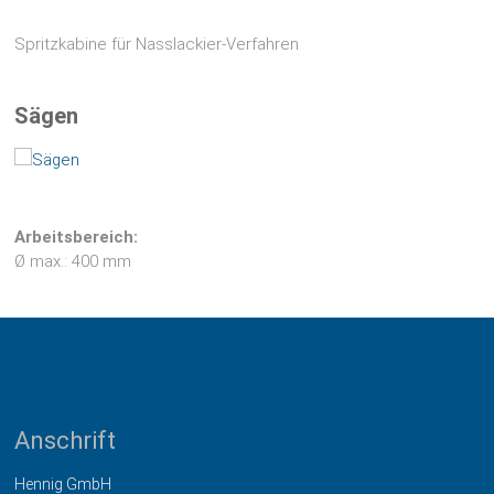
Spritzkabine für Nasslackier-Verfahren
Sägen
Arbeitsbereich:
Ø max.: 400 mm
Anschrift
Hennig GmbH