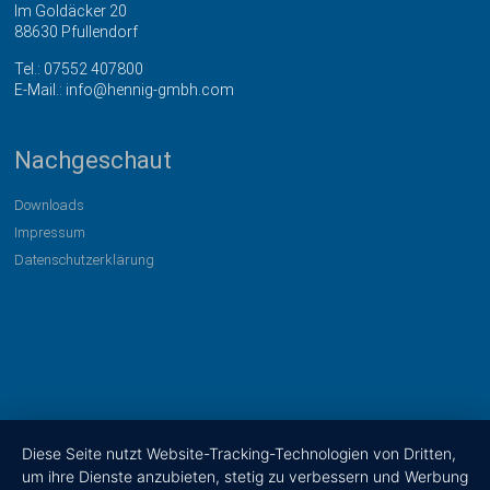
Im Goldäcker 20
88630 Pfullendorf
Tel.:
07552 407800
E-Mail.:
info@hennig-gmbh.com
Nachgeschaut
Downloads
Impressum
Datenschutzerklärung
Diese Seite nutzt Website-Tracking-Technologien von Dritten,
um ihre Dienste anzubieten, stetig zu verbessern und Werbung